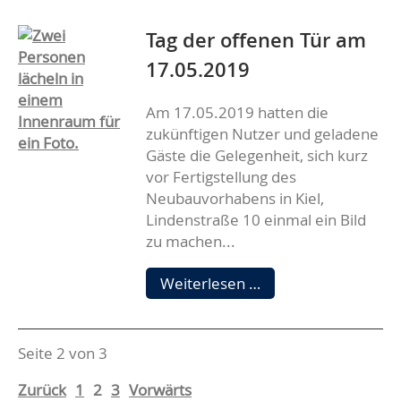
Tag der offenen Tür am
17.05.2019
Am 17.05.2019 hatten die
zukünftigen Nutzer und geladene
Gäste die Gelegenheit, sich kurz
vor Fertigstellung des
Neubauvorhabens in Kiel,
Lindenstraße 10 einmal ein Bild
zu machen...
Tag
Weiterlesen …
der
offenen
Tür
Seite 2 von 3
am
17.05.2019
Zurück
1
2
3
Vorwärts