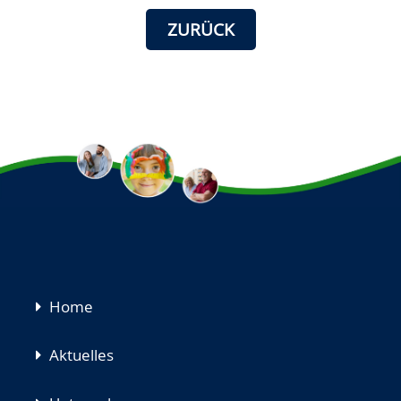
ZURÜCK
Navigation
Home
überspringen
Aktuelles