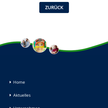
ZURÜCK
Navigation
Home
überspringen
Aktuelles