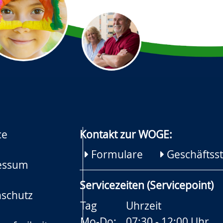
ce
Kontakt zur WOGE:
Formulare
Geschäftsst
essum
Servicezeiten (Servicepoint)
schutz
Tag
Uhrzeit
Mo-Do:
07:30 - 12:00 Uhr