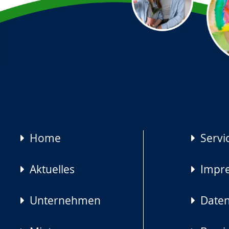
Navigation
Home
Servi
überspringen
Aktuelles
Impr
Unternehmen
Daten