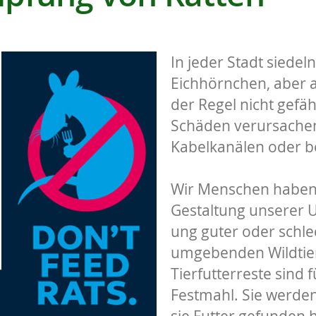
In jeder Stadt siedel
Eichhörnchen, aber a
der Regel nicht gefäh
Schäden verursachen
Kabelkanälen oder b
Wir Menschen haben 
Gestaltung unserer
ung guter oder schl
umgebenden Wildtier
Tierfutterreste sind 
Festmahl. Sie werde
sie Futter gefunden 