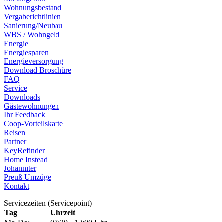
Wohnungsbestand
Vergaberichtlinien
Sanierung/Neubau
WBS / Wohngeld
Energie
Energiesparen
Energieversorgung
Download Broschüre
FAQ
Service
Downloads
Gästewohnungen
Ihr Feedback
Coop-Vorteilskarte
Reisen
Partner
KeyRefinder
Home Instead
Johanniter
Preuß Umzüge
Kontakt
Servicezeiten (Servicepoint)
Tag
Uhrzeit