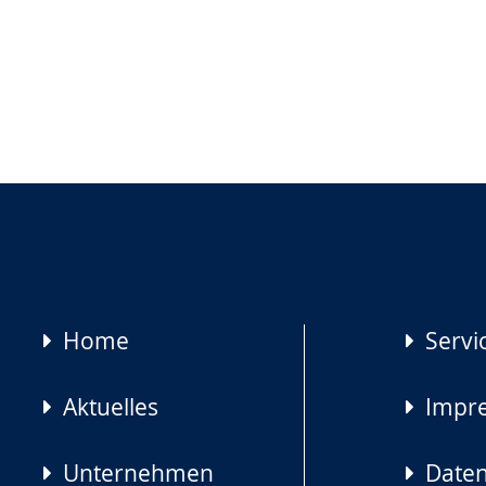
Navigation
Home
Servi
überspringen
Aktuelles
Impr
Unternehmen
Daten