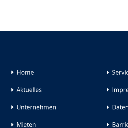
Navigation
Home
Servi
überspringen
Aktuelles
Impr
Unternehmen
Daten
Mieten
Barrie