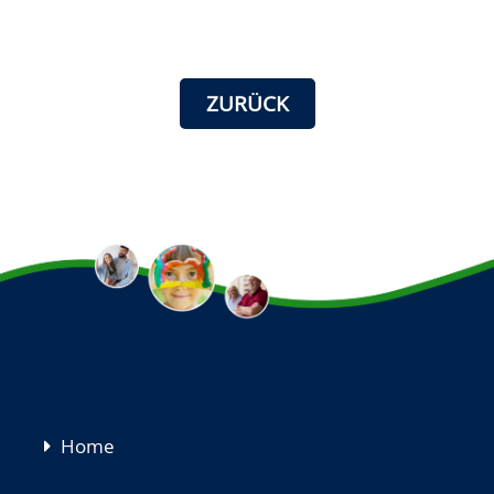
ZURÜCK
Navigation
Home
überspringen