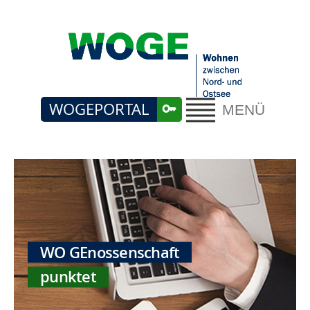
WOGEPORTAL
MENÜ
WO GEnossenschaft
punktet