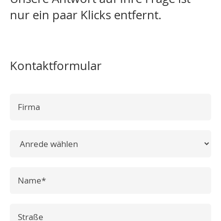
nur ein paar Klicks entfernt.
Kontaktformular
Firma
Andrede
Pflichtfeld
Name
*
Strasse