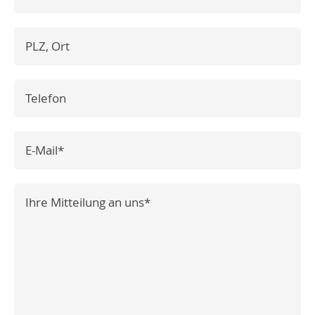
PLZ-Ort
Telefon
Pflichtfeld
E-Mail
*
Pflichtfeld
Nachricht
*