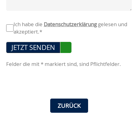
Pflichtfeld
Datenschutz
*
Ich habe die
Datenschutzerklärung
gelesen und
akzeptiert.*
JETZT SENDEN
Felder die mit * markiert sind, sind Pflichtfelder.
ZURÜCK