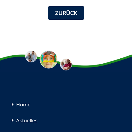
ZURÜCK
Navigation
Home
überspringen
Aktuelles