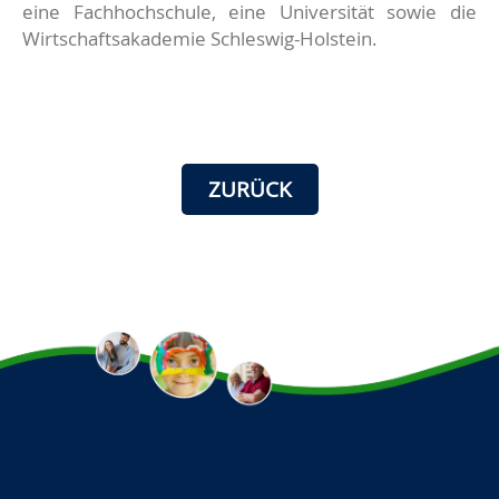
eine Fachhochschule, eine Universität sowie die
Wirtschaftsakademie Schleswig-Holstein.
ZURÜCK