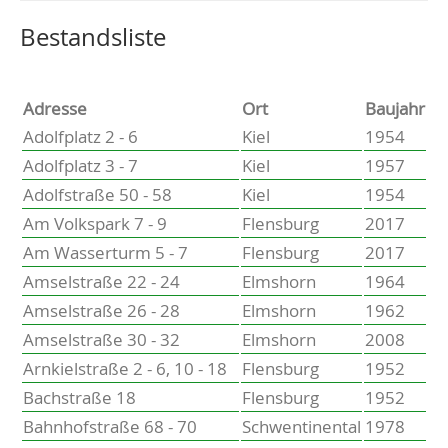
Altenholz
Heikendorf
Wählen Sie einen Ort, um zur entsprechenden Seite zu
Bestandsliste
Kronshagen
Kiel
Schwentinental
Adresse
Ort
Baujahr
Preetz
Adolfplatz 2 - 6
Kiel
1954
Heide
Adolfplatz 3 - 7
Kiel
1957
Bordesholm
Adolfstraße 50 - 58
Kiel
1954
Elmshorn
Am Volkspark 7 - 9
Flensburg
2017
Am Wasserturm 5 - 7
Flensburg
2017
Amselstraße 22 - 24
Elmshorn
1964
Amselstraße 26 - 28
Elmshorn
1962
Amselstraße 30 - 32
Elmshorn
2008
Arnkielstraße 2 - 6, 10 - 18
Flensburg
1952
Bachstraße 18
Flensburg
1952
Bahnhofstraße 68 - 70
Schwentinental
1978