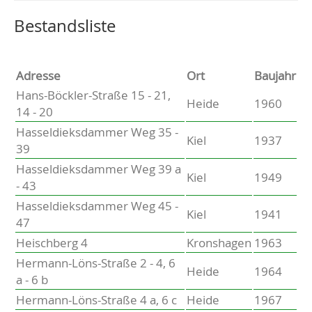
Altenholz
Heikendorf
Wählen Sie einen Ort, um zur entsprechenden Seite zu
Bestandsliste
Kronshagen
Kiel
Schwentinental
Adresse
Ort
Baujahr
Preetz
Hans-Böckler-Straße 15 - 21,
Heide
1960
Heide
14 - 20
Bordesholm
Hasseldieksdammer Weg 35 -
Elmshorn
Kiel
1937
39
Hasseldieksdammer Weg 39 a
Kiel
1949
- 43
Hasseldieksdammer Weg 45 -
Kiel
1941
47
Heischberg 4
Kronshagen
1963
Hermann-Löns-Straße 2 - 4, 6
Heide
1964
a - 6 b
Hermann-Löns-Straße 4 a, 6 c
Heide
1967