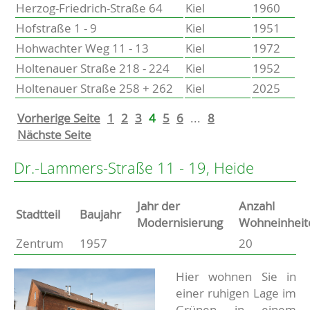
Herzog-Friedrich-Straße 64
Kiel
1960
Hofstraße 1 - 9
Kiel
1951
Hohwachter Weg 11 - 13
Kiel
1972
Holtenauer Straße 218 - 224
Kiel
1952
Holtenauer Straße 258 + 262
Kiel
2025
Vorherige Seite
1
2
3
4
5
6
...
8
Nächste Seite
Dr.-Lammers-Straße 11 - 19, Heide
Jahr der
Anzahl
Stammdaten
Stadtteil
Baujahr
Modernisierung
Wohneinheit
Zentrum
1957
20
Basisdaten zur Immobilie
Beschreibung
Hier wohnen Sie in
einer ruhigen Lage im
Grünen in einem