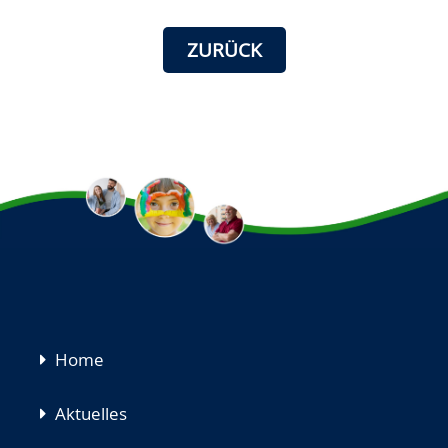
ZURÜCK
Navigation
Home
überspringen
Aktuelles