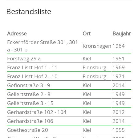
Altenholz
Heikendorf
Wählen Sie einen Ort, um zur entsprechenden Seite zu
Bestandsliste
Kronshagen
Kiel
Schwentinental
Adresse
Ort
Baujahr
Preetz
Eckernförder Straße 301, 301
Kronshagen
1964
Heide
a - 301 b
Bordesholm
Forstweg 29 a
Kiel
1951
Elmshorn
Franz-Liszt-Hof 1 - 11
Flensburg
1969
Franz-Liszt-Hof 2 - 10
Flensburg
1971
Gefionstraße 3 - 9
Kiel
2014
Gellertstraße 2 - 8
Kiel
1949
Gellertstraße 3 - 15
Kiel
1949
Gerhardstraße 102 - 104
Kiel
2012
Gerhardstraße 106
Kiel
2014
Goethestraße 20
Kiel
1955