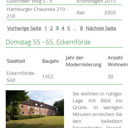
Güstrower Weg 5 - 9
Kronshagen
2010
Hamburger Chaussee 210 -
Kiel
2003
218
Vorherige Seite
1
2
3
4
5
...
8
Nächste Seite
Domstag 55 - 65, Eckernförde
Jahr der
Anzahl
Stammdaten
Stadtteil
Baujahr
Modernisierung
Wohnein
Eckernförde-
Basisdaten zur Immobilie
1952
30
Süd
Beschreibung
Sie wohnen in ruhiger
Lage mit Blick ins
Grüne. In wenigen
Minuten erreichen Sie
den beliebten
Eckernförder Strand.