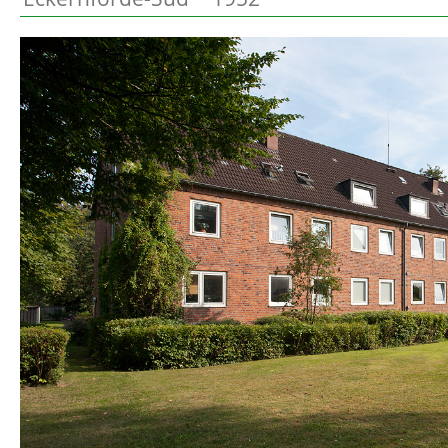
Preetz
Beschreibung
Heide
Bordesholm
Elmshorn