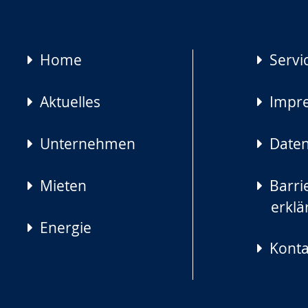
Navigation
Home
Servi
überspringen
Aktuelles
Impr
Unternehmen
Daten
Mieten
Barrie
erklä
Energie
Konta