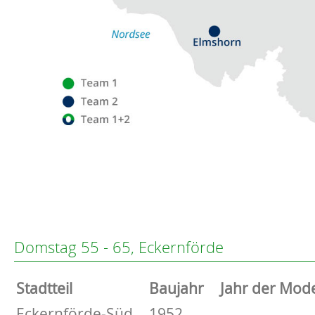
Flensburg
Eckernförde
Altenholz
Domstag 55 - 65, Eckernförde
Heikendorf
Kronshagen
Stammdaten
Stadtteil
Baujahr
Jahr der Mod
Kiel
Schwentinental
Basisdaten zur Immobilie
Eckernförde-Süd
1952