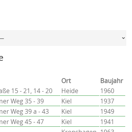
Ort, um zur entsprechenden Seite zu springen
e
Ort
Baujahr
ße 15 - 21, 14 - 20
Heide
1960
er Weg 35 - 39
Kiel
1937
er Weg 39 a - 43
Kiel
1949
er Weg 45 - 47
Kiel
1941
Kronshagen
1963