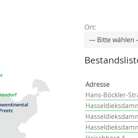
Ort:
Wählen Sie einen 
Bestandslist
Adresse
Hans-Böckler-Stra
Hasseldieksdamm
Hasseldieksdamm
Hasseldieksdamm
Heischberg 4