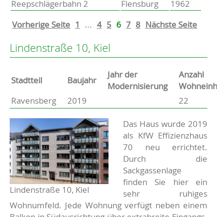
Reepschlägerbahn 2
Flensburg
1962
Vorherige Seite
1
...
4
5
6
7
8
Nächste Seite
Lindenstraße 10, Kiel
Jahr der
Anzahl
Stammdaten
Stadtteil
Baujahr
Modernisierung
Wohneinh
Ravensberg
2019
22
Basisdaten zur Immobilie
Beschreibung
Das Haus wurde 2019
als KfW Effizienzhaus
70 neu errichtet.
Durch die
Sackgassenlage
finden Sie hier ein
Lindenstraße 10, Kiel
sehr ruhiges
Wohnumfeld. Jede Wohnung verfügt neben einem
Balkon in Südausrichtung über extrabreite Eingangs-