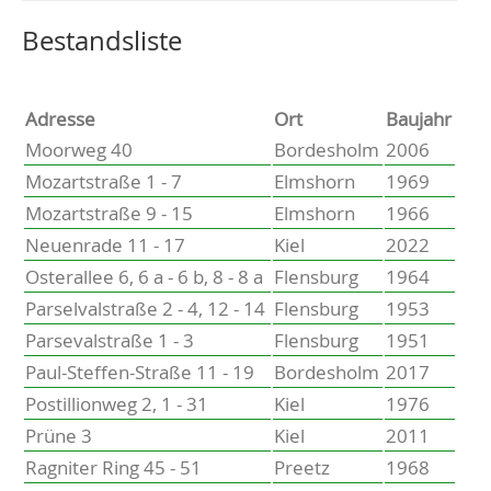
Altenholz
Heikendorf
Wählen Sie einen Ort, um zur entsprechenden Seite zu
Bestandsliste
Kronshagen
Kiel
Schwentinental
Adresse
Ort
Baujahr
Preetz
Moorweg 40
Bordesholm
2006
Heide
Mozartstraße 1 - 7
Elmshorn
1969
Bordesholm
Mozartstraße 9 - 15
Elmshorn
1966
Elmshorn
Neuenrade 11 - 17
Kiel
2022
Osterallee 6, 6 a - 6 b, 8 - 8 a
Flensburg
1964
Parselvalstraße 2 - 4, 12 - 14
Flensburg
1953
Parsevalstraße 1 - 3
Flensburg
1951
Paul-Steffen-Straße 11 - 19
Bordesholm
2017
Postillionweg 2, 1 - 31
Kiel
1976
Prüne 3
Kiel
2011
Ragniter Ring 45 - 51
Preetz
1968