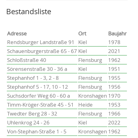
Altenholz
Heikendorf
Wählen Sie einen Ort, um zur entsprechenden Seite zu
Bestandsliste
Kronshagen
Kiel
Schwentinental
Adresse
Ort
Baujahr
Preetz
Rendsburger Landstraße 91
Kiel
1978
Heide
Schauenburgerstraße 65 - 67
Kiel
2021
Bordesholm
Schloßstraße 40
Flensburg
1962
Elmshorn
Sörensenstraße 30 - 36 a
Kiel
1951
Stephanhof 1 - 3, 2 - 8
Flensburg
1955
Stephanhof 5 - 17, 10 - 12
Flensburg
1956
Suchsdorfer Weg 60 - 60 a
Kronshagen
1970
Timm-Kröger-Straße 45 - 51
Heide
1953
Twedter Berg 28 - 32
Flensburg
1966
Uhlenkrog 24 - 26
Kiel
2022
Von-Stephan-Straße 1 - 5
Kronshagen
1962