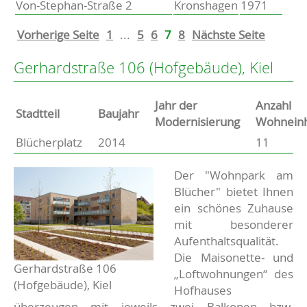
Von-Stephan-Straße 2
Kronshagen
1971
Vorherige Seite
1
...
5
6
7
8
Nächste Seite
Gerhardstraße 106 (Hofgebäude), Kiel
Jahr der
Anzahl
Stammdaten
Stadtteil
Baujahr
Modernisierung
Wohneinh
Blücherplatz
2014
11
Basisdaten zur Immobilie
Beschreibung
Der "Wohnpark am
Blücher" bietet Ihnen
ein schönes Zuhause
mit besonderer
Aufenthaltsqualität.
Die Maisonette- und
Gerhardstraße 106
„Loftwohnungen“ des
(Hofgebäude), Kiel
Hofhauses
überzeugen mit jeweils zwei Balkonen bzw.