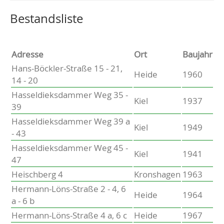
Altenholz
Heikendorf
Wählen Sie einen Ort, um zur entsprechenden Seite zu
Bestandsliste
Kronshagen
Kiel
Schwentinental
Adresse
Ort
Baujahr
Preetz
Hans-Böckler-Straße 15 - 21,
Heide
1960
Heide
14 - 20
Bordesholm
Hasseldieksdammer Weg 35 -
Elmshorn
Kiel
1937
39
Hasseldieksdammer Weg 39 a
Kiel
1949
- 43
Hasseldieksdammer Weg 45 -
Kiel
1941
47
Heischberg 4
Kronshagen
1963
Hermann-Löns-Straße 2 - 4, 6
Heide
1964
a - 6 b
Hermann-Löns-Straße 4 a, 6 c
Heide
1967