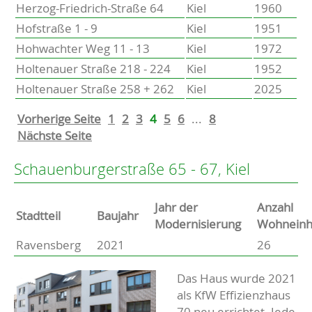
Herzog-Friedrich-Straße 64
Kiel
1960
Hofstraße 1 - 9
Kiel
1951
Hohwachter Weg 11 - 13
Kiel
1972
Holtenauer Straße 218 - 224
Kiel
1952
Holtenauer Straße 258 + 262
Kiel
2025
Vorherige Seite
1
2
3
4
5
6
...
8
Nächste Seite
Schauenburgerstraße 65 - 67, Kiel
Jahr der
Anzahl
Stammdaten
Stadtteil
Baujahr
Modernisierung
Wohneinh
Ravensberg
2021
26
Basisdaten zur Immobilie
Beschreibung
Das Haus wurde 2021
als KfW Effizienzhaus
70 neu errichtet. Jede