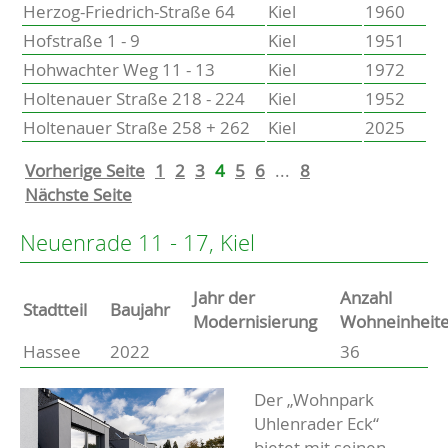
Herzog-Friedrich-Straße 64
Kiel
1960
Hofstraße 1 - 9
Kiel
1951
Hohwachter Weg 11 - 13
Kiel
1972
Holtenauer Straße 218 - 224
Kiel
1952
Holtenauer Straße 258 + 262
Kiel
2025
Vorherige Seite
1
2
3
4
5
6
...
8
Nächste Seite
Neuenrade 11 - 17, Kiel
Jahr der
Anzahl
Stammdaten
Stadtteil
Baujahr
Modernisierung
Wohneinheit
Hassee
2022
36
Basisdaten zur Immobilie
Beschreibung
Der „Wohnpark
Uhlenrader Eck“
bietet mit seinen