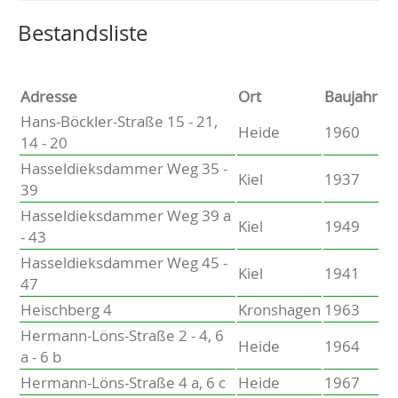
Altenholz
Heikendorf
Wählen Sie einen Ort, um zur entsprechenden Seite zu
Bestandsliste
Kronshagen
Kiel
Schwentinental
Adresse
Ort
Baujahr
Preetz
Hans-Böckler-Straße 15 - 21,
Heide
1960
Heide
14 - 20
Bordesholm
Hasseldieksdammer Weg 35 -
Elmshorn
Kiel
1937
39
Hasseldieksdammer Weg 39 a
Kiel
1949
- 43
Hasseldieksdammer Weg 45 -
Kiel
1941
47
Heischberg 4
Kronshagen
1963
Hermann-Löns-Straße 2 - 4, 6
Heide
1964
a - 6 b
Hermann-Löns-Straße 4 a, 6 c
Heide
1967