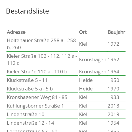
Altenholz
Heikendorf
Wählen Sie einen Ort, um zur entsprechenden Seite zu
Bestandsliste
Kronshagen
Kiel
Schwentinental
Adresse
Ort
Baujahr
Preetz
Holtenauer Straße 258 a - 258
Kiel
1972
Heide
b, 260
Bordesholm
Kieler Straße 102 - 112, 112 a -
Elmshorn
Kronshagen
1962
112 c
Kieler Straße 110 a - 110 b
Kronshagen
1964
Kluckstraße 5 - 11
Heide
1950
Kluckstraße 5 a - 5 b
Heide
1970
Kronshagener Weg 81 - 85
Kiel
1933
Kühlungsborner Straße 1
Kiel
2018
Lindenstraße 10
Kiel
2019
Lindenstraße 12 - 14
Kiel
1954
Lornsenstraße 52 - 60
Kiel
1956