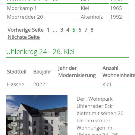
Moorkamp 1
Kiel
1965
Moorredder 20
Altenholz
1992
Vorherige Seite
1
...
3
4
5
6
7
8
Nächste Seite
Uhlenkrog 24 - 26, Kiel
Jahr der
Anzahl
Stammdaten
Stadtteil
Baujahr
Modernisierung
Wohneinheit
Hassee
2022
Kiel
Basisdaten zur Immobilie
Beschreibung
Der „Wohnpark
Uhlenrader Eck“
bietet mit seinen 26
barrierearmen
Wohnungen im
Uhlenkrog 24 - 26