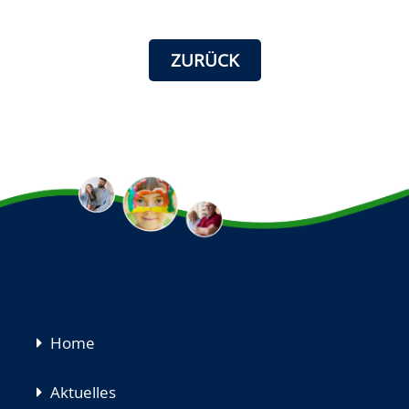
ZURÜCK
Navigation
Home
überspringen
Aktuelles