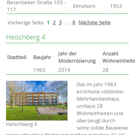
Besenbeker Straße 103 -
Elmshorn
1953
117
Vorherige Seite
1
2
3
...
8
Nächste Seite
Heischberg 4
Jahr der
Anzahl
Stammdaten
Stadtteil
Baujahr
Modernisierung
Wohneinheit
1963
2014
28
Basisdaten zur Immobilie
Beschreibung
Das im Jahr 1963
errichtete rotklinker
Mehrfamilienhaus
umfasst 28
Wohneinheiten und
überzeugt durch
Heischberg 4
seine solide Bauweise
sowie attraktive Wohnungsgrößen zwischen 33 m²