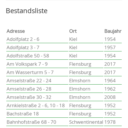
Altenholz
Heikendorf
Wählen Sie einen Ort, um zur entsprechenden Seite zu
Bestandsliste
Kronshagen
Kiel
Schwentinental
Adresse
Ort
Baujahr
Preetz
Adolfplatz 2 - 6
Kiel
1954
Heide
Adolfplatz 3 - 7
Kiel
1957
Bordesholm
Adolfstraße 50 - 58
Kiel
1954
Elmshorn
Am Volkspark 7 - 9
Flensburg
2017
Am Wasserturm 5 - 7
Flensburg
2017
Amselstraße 22 - 24
Elmshorn
1964
Amselstraße 26 - 28
Elmshorn
1962
Amselstraße 30 - 32
Elmshorn
2008
Arnkielstraße 2 - 6, 10 - 18
Flensburg
1952
Bachstraße 18
Flensburg
1952
Bahnhofstraße 68 - 70
Schwentinental
1978