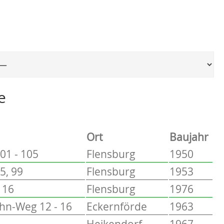
Ort, um zur entsprechenden Seite zu springen
e
Ort
Baujahr
01 - 105
Flensburg
1950
5, 99
Flensburg
1953
 16
Flensburg
1976
hn-Weg 12 - 16
Eckernförde
1963
Heikendorf
1967