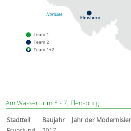
Flensburg
Eckernförde
Altenholz
Am Wasserturm 5 - 7, Flensburg
Heikendorf
Kronshagen
Stammdaten
Stadtteil
Baujahr
Jahr der Modernisie
Kiel
Schwentinental
Basisdaten zur Immobilie
Fruerlund
2017