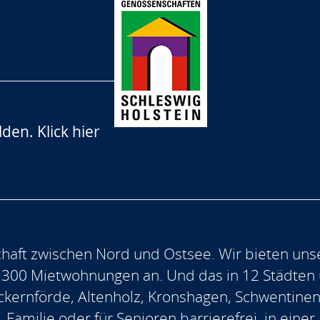
lden.
Klick hier
aft zwischen Nord und Ostsee. Wir bieten uns
.300 Mietwohnungen an. Und das in 12 Städten
, Eckernförde, Altenholz, Kronshagen, Schwentine
, Familie oder für Senioren barrierefrei, in ein