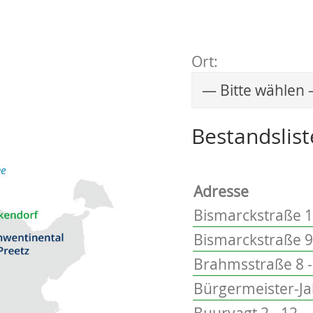
Ort:
Wählen Sie einen 
Bestandslist
Adresse
Bismarckstraße 1
Bismarckstraße 9
Brahmsstraße 8 -
Bürgermeister-Ja
Buurvagt 2 - 12