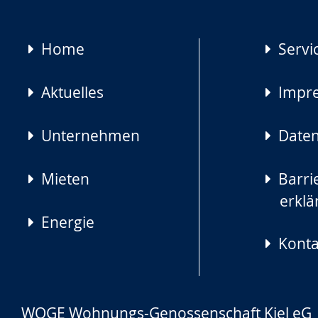
Navigation
Home
Servi
überspringen
Aktuelles
Impr
Unternehmen
Daten
Mieten
Barrie
erklä
Energie
Konta
WOGE Wohnungs-Genossenschaft Kiel eG