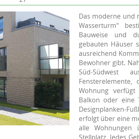
Das moderne und 
Wasserturm" besti
Bauweise und dur
gebauten Häuser st
ausreichend Kommu
Bewohner gibt. Na
Süd-Südwest au
Fensterelemente, d
Wohnung verfügt 
Balkon oder eine 
Designplanken-Fuß
erfolgt über eine
alle Wohnungen 
Stellplatz. Jedes G