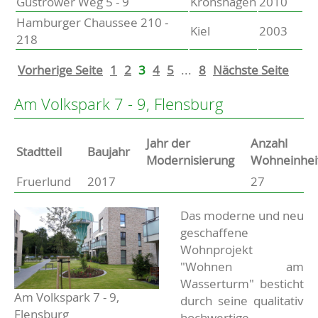
Güstrower Weg 5 - 9
Kronshagen
2010
Hamburger Chaussee 210 -
Kiel
2003
218
Vorherige Seite
1
2
3
4
5
...
8
Nächste Seite
Am Volkspark 7 - 9, Flensburg
Jahr der
Anzahl
Stammdaten
Stadtteil
Baujahr
Modernisierung
Wohneinhei
Fruerlund
2017
27
Basisdaten zur Immobilie
Beschreibung
Das moderne und neu
geschaffene
Wohnprojekt
"Wohnen am
Wasserturm" besticht
Am Volkspark 7 - 9,
durch seine qualitativ
Flensburg
hochwertige