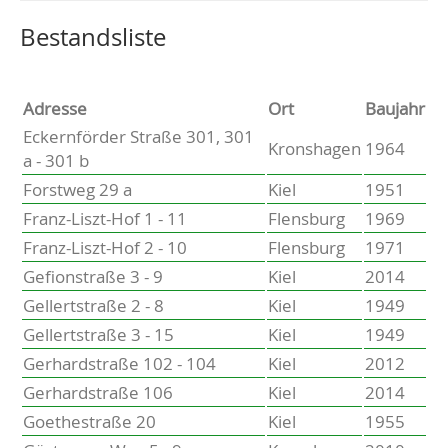
Altenholz
Heikendorf
Wählen Sie einen Ort, um zur entsprechenden Seite zu
Bestandsliste
Kronshagen
Kiel
Schwentinental
Adresse
Ort
Baujahr
Preetz
Eckernförder Straße 301, 301
Kronshagen
1964
Heide
a - 301 b
Bordesholm
Forstweg 29 a
Kiel
1951
Elmshorn
Franz-Liszt-Hof 1 - 11
Flensburg
1969
Franz-Liszt-Hof 2 - 10
Flensburg
1971
Gefionstraße 3 - 9
Kiel
2014
Gellertstraße 2 - 8
Kiel
1949
Gellertstraße 3 - 15
Kiel
1949
Gerhardstraße 102 - 104
Kiel
2012
Gerhardstraße 106
Kiel
2014
Goethestraße 20
Kiel
1955