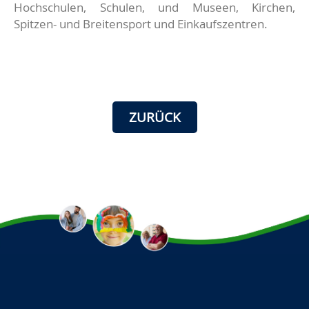
Hochschulen, Schulen, und Museen, Kirchen,
Spitzen- und Breitensport und Einkaufszentren.
ZURÜCK