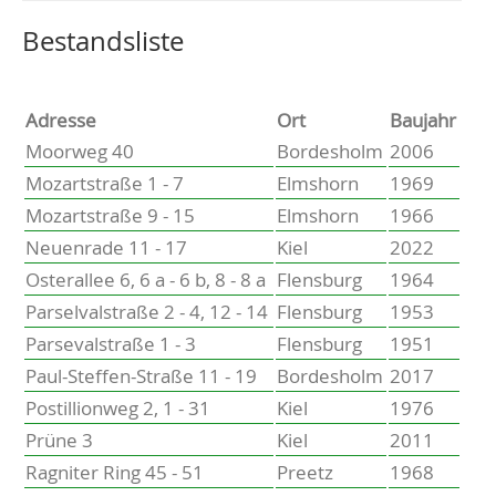
Altenholz
Heikendorf
Wählen Sie einen Ort, um zur entsprechenden Seite zu
Bestandsliste
Kronshagen
Kiel
Schwentinental
Adresse
Ort
Baujahr
Preetz
Moorweg 40
Bordesholm
2006
Heide
Mozartstraße 1 - 7
Elmshorn
1969
Bordesholm
Mozartstraße 9 - 15
Elmshorn
1966
Elmshorn
Neuenrade 11 - 17
Kiel
2022
Osterallee 6, 6 a - 6 b, 8 - 8 a
Flensburg
1964
Parselvalstraße 2 - 4, 12 - 14
Flensburg
1953
Parsevalstraße 1 - 3
Flensburg
1951
Paul-Steffen-Straße 11 - 19
Bordesholm
2017
Postillionweg 2, 1 - 31
Kiel
1976
Prüne 3
Kiel
2011
Ragniter Ring 45 - 51
Preetz
1968