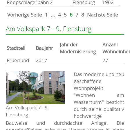
Reepschlägerbahn 2
Flensburg
1962
Vorherige Seite
1
...
4
5
6
7
8
Nächste Seite
Am Volkspark 7 - 9, Flensburg
Jahr der
Anzahl
Stammdaten
Stadtteil
Baujahr
Modernisierung
Wohneinhei
Fruerlund
2017
27
Basisdaten zur Immobilie
Beschreibung
Das moderne und neu
geschaffene
Wohnprojekt
"Wohnen am
Wasserturm" besticht
Am Volkspark 7 - 9,
durch seine qualitativ
Flensburg
hochwertige
Bauweise und durchdachte Anlage. Die
energieeffizient gebauten Häuser stehen in einer