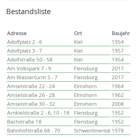
Altenholz
Heikendorf
Wählen Sie einen Ort, um zur entsprechenden Seite zu
Bestandsliste
Kronshagen
Kiel
Schwentinental
Adresse
Ort
Baujahr
Preetz
Adolfplatz 2 - 6
Kiel
1954
Heide
Adolfplatz 3 - 7
Kiel
1957
Bordesholm
Adolfstraße 50 - 58
Kiel
1954
Elmshorn
Am Volkspark 7 - 9
Flensburg
2017
Am Wasserturm 5 - 7
Flensburg
2017
Amselstraße 22 - 24
Elmshorn
1964
Amselstraße 26 - 28
Elmshorn
1962
Amselstraße 30 - 32
Elmshorn
2008
Arnkielstraße 2 - 6, 10 - 18
Flensburg
1952
Bachstraße 18
Flensburg
1952
Bahnhofstraße 68 - 70
Schwentinental
1978