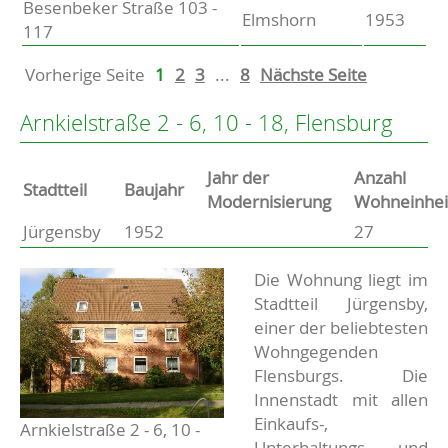
Besenbeker Straße 103 -
Elmshorn
1953
117
Vorherige Seite
1
2
3
...
8
Nächste Seite
Arnkielstraße 2 - 6, 10 - 18, Flensburg
Jahr der
Anzahl
Stammdaten
Stadtteil
Baujahr
Modernisierung
Wohneinhei
Jürgensby
1952
27
Basisdaten zur Immobilie
Beschreibung
Die Wohnung liegt im
Stadtteil Jürgensby,
einer der beliebtesten
Wohngegenden
Flensburgs. Die
Innenstadt mit allen
Einkaufs-,
Arnkielstraße 2 - 6, 10 -
Unterhaltungs- und