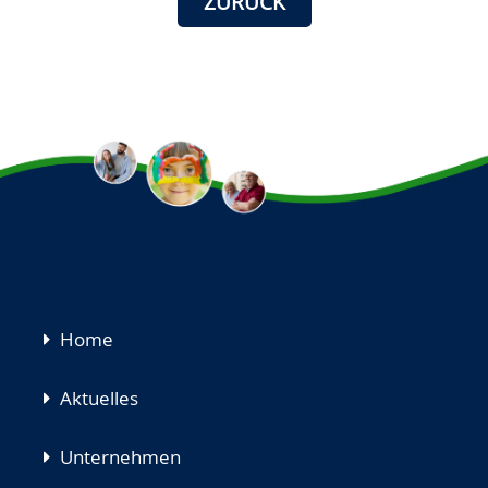
ZURÜCK
Navigation
Home
überspringen
Aktuelles
Unternehmen