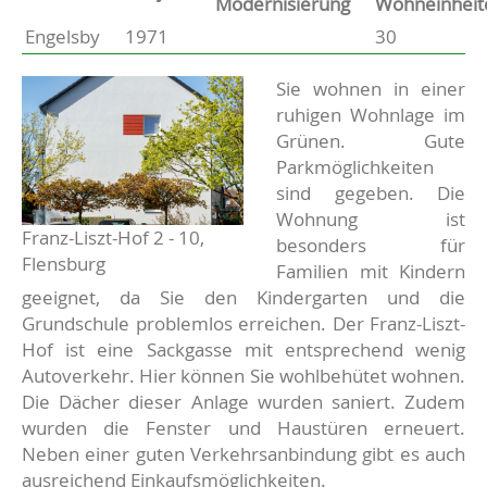
Modernisierung
Wohneinheit
Engelsby
1971
30
Basisdaten zur Immobilie
Beschreibung
Sie wohnen in einer
ruhigen Wohnlage im
Grünen. Gute
Parkmöglichkeiten
sind gegeben. Die
Wohnung ist
Franz-Liszt-Hof 2 - 10,
besonders für
Flensburg
Familien mit Kindern
geeignet, da Sie den Kindergarten und die
Grundschule problemlos erreichen. Der Franz-Liszt-
Hof ist eine Sackgasse mit entsprechend wenig
Autoverkehr. Hier können Sie wohlbehütet wohnen.
Die Dächer dieser Anlage wurden saniert. Zudem
wurden die Fenster und Haustüren erneuert.
Neben einer guten Verkehrsanbindung gibt es auch
ausreichend Einkaufsmöglichkeiten.