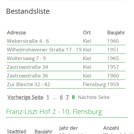
Altenholz
Heikendorf
Wählen Sie einen Ort, um zur entsprechenden Seite zu
Bestandsliste
Kronshagen
Kiel
Schwentinental
Adresse
Ort
Baujahr
Preetz
Weberstraße 4 - 6
Kiel
1960
Heide
Wilhelmshavener Straße 17 - 19
Kiel
1951
Bordesholm
Woltersweg 7 - 9
Kiel
1965
Elmshorn
Zastrowstraße 34
Kiel
1957
Zastrowstraße 36
Kiel
1960
Zur Bleiche 32 - 42
Flensburg
1959
Vorherige Seite
1
...
6
7
8
Nächste Seite
Franz-Liszt-Hof 2 - 10, Flensburg
Jahr der
Anzahl
Stammdaten
Stadtteil
Baujahr