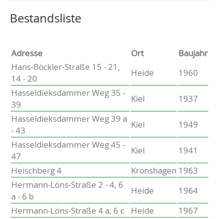
Altenholz
Heikendorf
Wählen Sie einen Ort, um zur entsprechenden Seite zu
Bestandsliste
Kronshagen
Kiel
Schwentinental
Adresse
Ort
Baujahr
Preetz
Hans-Böckler-Straße 15 - 21,
Heide
1960
Heide
14 - 20
Bordesholm
Hasseldieksdammer Weg 35 -
Elmshorn
Kiel
1937
39
Hasseldieksdammer Weg 39 a
Kiel
1949
- 43
Hasseldieksdammer Weg 45 -
Kiel
1941
47
Heischberg 4
Kronshagen
1963
Hermann-Löns-Straße 2 - 4, 6
Heide
1964
a - 6 b
Hermann-Löns-Straße 4 a, 6 c
Heide
1967