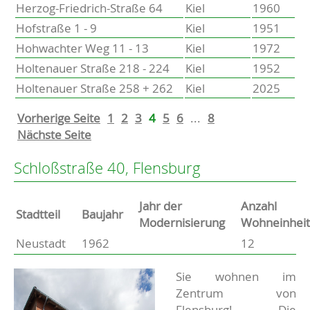
Herzog-Friedrich-Straße 64
Kiel
1960
Hofstraße 1 - 9
Kiel
1951
Hohwachter Weg 11 - 13
Kiel
1972
Holtenauer Straße 218 - 224
Kiel
1952
Holtenauer Straße 258 + 262
Kiel
2025
Vorherige Seite
1
2
3
4
5
6
...
8
Nächste Seite
Schloßstraße 40, Flensburg
Jahr der
Anzahl
Stammdaten
Stadtteil
Baujahr
Modernisierung
Wohneinhei
Neustadt
1962
12
Basisdaten zur Immobilie
Beschreibung
Sie wohnen im
Zentrum von
Flensburg! Die