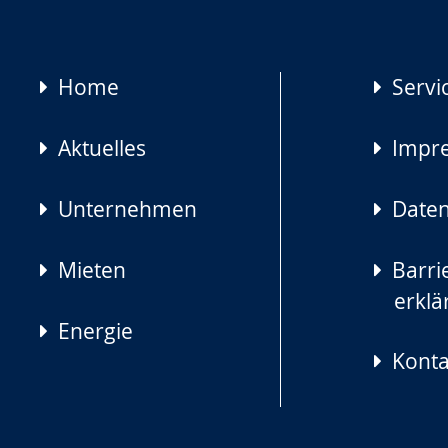
Navigation
Home
Servi
überspringen
Aktuelles
Impr
Unternehmen
Daten
Mieten
Barrie
erklä
Energie
Konta