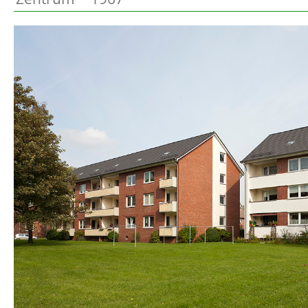
Preetz
Beschreibung
Heide
Bordesholm
Elmshorn