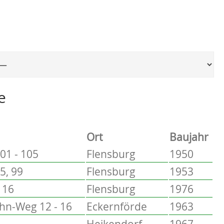
Ort, um zur entsprechenden Seite zu springen
e
Ort
Baujahr
01 - 105
Flensburg
1950
5, 99
Flensburg
1953
 16
Flensburg
1976
hn-Weg 12 - 16
Eckernförde
1963
Heikendorf
1967