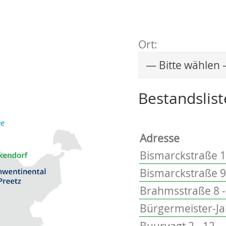
Ort:
Wählen Sie einen 
Bestandslist
Adresse
Bismarckstraße 1
Bismarckstraße 9
Brahmsstraße 8 -
Bürgermeister-Ja
Buurvagt 2 - 12