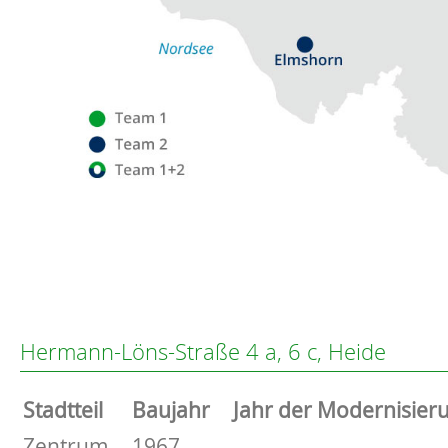
Flensburg
Eckernförde
Altenholz
Hermann-Löns-Straße 4 a, 6 c, Heide
Heikendorf
Kronshagen
Stammdaten
Stadtteil
Baujahr
Jahr der Modernisier
Kiel
Schwentinental
Basisdaten zur Immobilie
Zentrum
1967