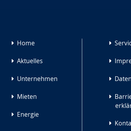
Navigation
Home
Servi
überspringen
Aktuelles
Impr
Unternehmen
Daten
Mieten
Barrie
erklä
Energie
Konta