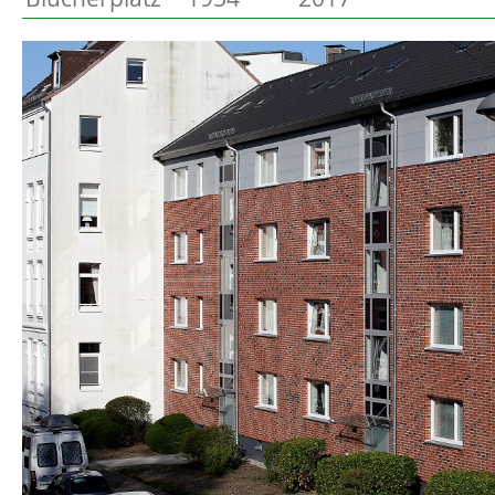
Preetz
Beschreibung
Heide
Bordesholm
Elmshorn