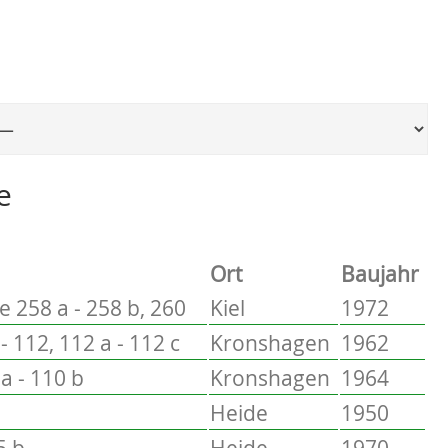
Ort, um zur entsprechenden Seite zu springen
e
Ort
Baujahr
 258 a - 258 b, 260
Kiel
1972
- 112, 112 a - 112 c
Kronshagen
1962
a - 110 b
Kronshagen
1964
1
Heide
1950
5 b
Heide
1970