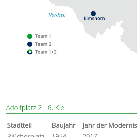
Flensburg
Eckernförde
Altenholz
Adolfplatz 2 - 6, Kiel
Heikendorf
Kronshagen
Stammdaten
Stadtteil
Baujahr
Jahr der Moderni
Kiel
Schwentinental
Basisdaten zur Immobilie
Blücherplatz
1954
2017