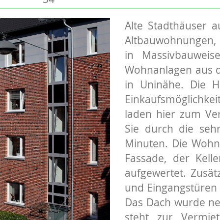
Alte Stadthäuser 
Altbauwohnungen, 
in Massivbauweis
Wohnanlagen aus de
in Uninähe. Die H
Einkaufsmöglichkei
laden hier zum Ver
Sie durch die seh
Minuten. Die Woh
Fassade, der Kell
aufgewertet. Zusät
und Eingangstüren 
Das Dach wurde ne
steht zur Vermie