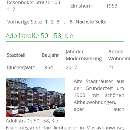
Besenbeker Straße 103 -
Elmshorn
1953
117
Vorherige Seite
1
2
3
...
8
Nächste Seite
Adolfstraße 50 - 58, Kiel
Jahr der
Anzahl
Stammdaten
Stadtteil
Baujahr
Modernisierung
Wohneinh
Blücherplatz
1954
2017
21
Basisdaten zur Immobilie
Beschreibung
Alte Stadthäuser aus
der Gründerzeit um
1900 mit schönen
Altbauwohnungen,
aber auch
Adolfstraße 50 - 58, Kiel
Nachkriegsmehrfamilienhäuser in Massivbauweise,