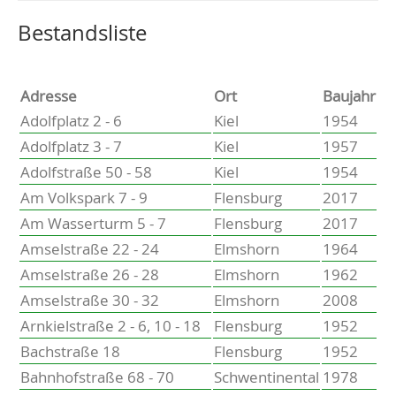
Altenholz
Heikendorf
Wählen Sie einen Ort, um zur entsprechenden Seite zu
Bestandsliste
Kronshagen
Kiel
Schwentinental
Adresse
Ort
Baujahr
Preetz
Adolfplatz 2 - 6
Kiel
1954
Heide
Adolfplatz 3 - 7
Kiel
1957
Bordesholm
Adolfstraße 50 - 58
Kiel
1954
Elmshorn
Am Volkspark 7 - 9
Flensburg
2017
Am Wasserturm 5 - 7
Flensburg
2017
Amselstraße 22 - 24
Elmshorn
1964
Amselstraße 26 - 28
Elmshorn
1962
Amselstraße 30 - 32
Elmshorn
2008
Arnkielstraße 2 - 6, 10 - 18
Flensburg
1952
Bachstraße 18
Flensburg
1952
Bahnhofstraße 68 - 70
Schwentinental
1978