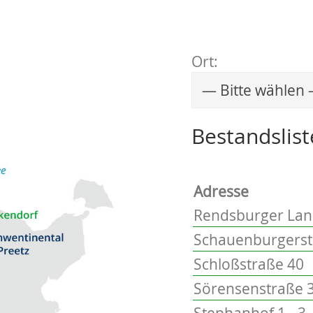
Ort:
Wählen Sie einen 
Bestandslist
Adresse
Rendsburger Lan
Schauenburgerstr
Schloßstraße 40
Sörensenstraße 3
Stephanhof 1 - 3, 