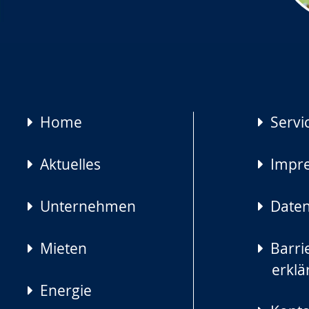
Navigation
Home
Servi
überspringen
Aktuelles
Impr
Unternehmen
Daten
Mieten
Barrie
erklä
Energie