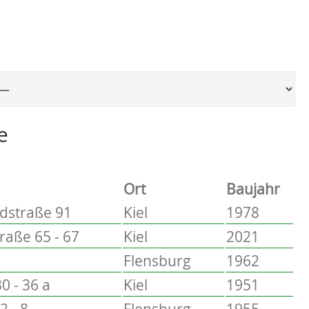
Ort, um zur entsprechenden Seite zu springen
e
Ort
Baujahr
dstraße 91
Kiel
1978
aße 65 - 67
Kiel
2021
Flensburg
1962
0 - 36 a
Kiel
1951
2 - 8
Flensburg
1955