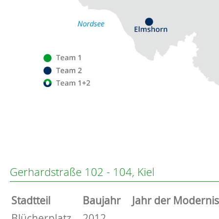
Flensburg
Eckernförde
Altenholz
Gerhardstraße 102 - 104, Kiel
Heikendorf
Kronshagen
Stammdaten
Stadtteil
Baujahr
Jahr der Moderni
Kiel
Schwentinental
Basisdaten zur Immobilie
Blücherplatz
2012