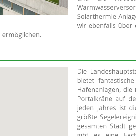
Warmwasserver
Solarthermie-Anlage
wir ebenfalls über
u ermöglichen.
Die Landeshauptst
bietet fantastisch
Hafenanlagen, die 
Portalkräne auf de
jeden Jahres ist d
größte Segelereig
gesamten Stadt ge
gibt es eine Fach