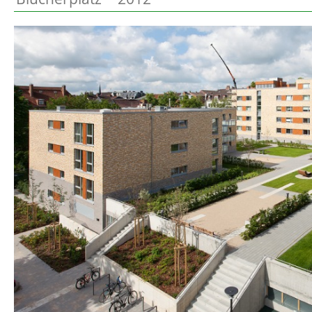
Preetz
Beschreibung
Heide
Bordesholm
Elmshorn