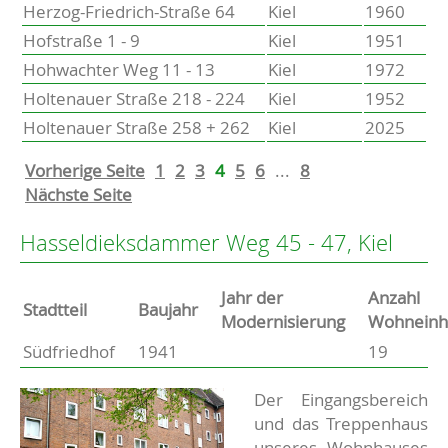
Herzog-Friedrich-Straße 64
Kiel
1960
Hofstraße 1 - 9
Kiel
1951
Hohwachter Weg 11 - 13
Kiel
1972
Holtenauer Straße 218 - 224
Kiel
1952
Holtenauer Straße 258 + 262
Kiel
2025
Vorherige Seite
1
2
3
4
5
6
...
8
Nächste Seite
Hasseldieksdammer Weg 45 - 47, Kiel
Jahr der
Anzahl
Stammdaten
Stadtteil
Baujahr
Modernisierung
Wohneinh
Südfriedhof
1941
19
Basisdaten zur Immobilie
Beschreibung
Der Eingangsbereich
und das Treppenhaus
unseres Wohnhauses