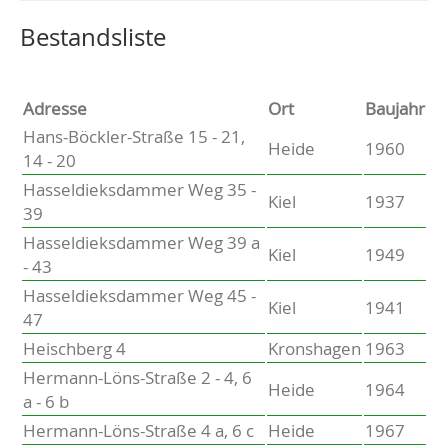
Altenholz
Heikendorf
Wählen Sie einen Ort, um zur entsprechenden Seite zu
Bestandsliste
Kronshagen
Kiel
Schwentinental
Adresse
Ort
Baujahr
Preetz
Hans-Böckler-Straße 15 - 21,
Heide
1960
Heide
14 - 20
Bordesholm
Hasseldieksdammer Weg 35 -
Elmshorn
Kiel
1937
39
Hasseldieksdammer Weg 39 a
Kiel
1949
- 43
Hasseldieksdammer Weg 45 -
Kiel
1941
47
Heischberg 4
Kronshagen
1963
Hermann-Löns-Straße 2 - 4, 6
Heide
1964
a - 6 b
Hermann-Löns-Straße 4 a, 6 c
Heide
1967