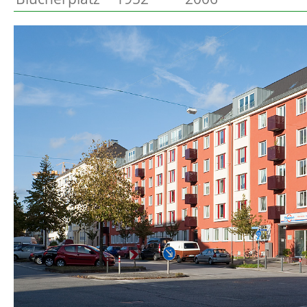
Preetz
Beschreibung
Heide
Bordesholm
Elmshorn