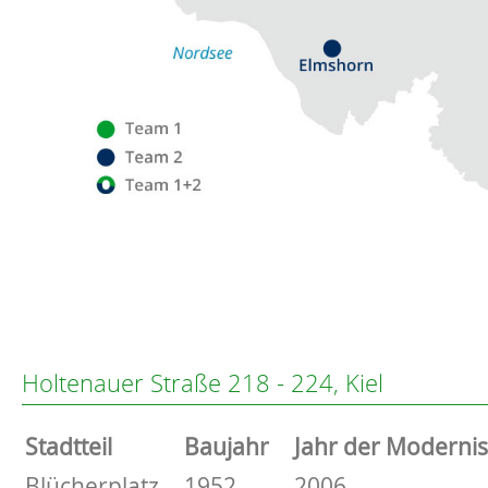
Flensburg
Eckernförde
Altenholz
Holtenauer Straße 218 - 224, Kiel
Heikendorf
Kronshagen
Stammdaten
Stadtteil
Baujahr
Jahr der Moderni
Kiel
Schwentinental
Basisdaten zur Immobilie
Blücherplatz
1952
2006