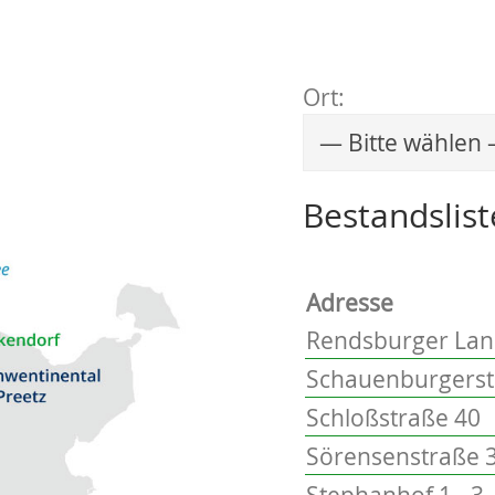
Ort:
Wählen Sie einen 
Bestandslist
Adresse
Rendsburger Lan
Schauenburgerstr
Schloßstraße 40
Sörensenstraße 3
Stephanhof 1 - 3, 