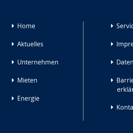
Navigation
Home
Servi
überspringen
Aktuelles
Impr
Unternehmen
Daten
Mieten
Barrie
erklä
Energie
Konta