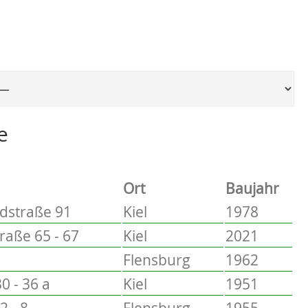
Ort, um zur entsprechenden Seite zu springen
e
Ort
Baujahr
dstraße 91
Kiel
1978
aße 65 - 67
Kiel
2021
Flensburg
1962
0 - 36 a
Kiel
1951
2 - 8
Flensburg
1955