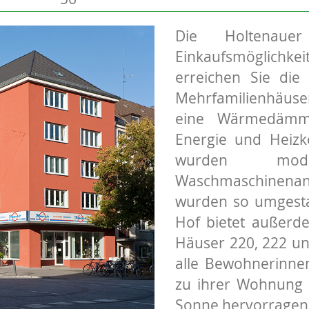
Die Holtenauer
Einkaufsmöglichkei
erreichen Sie die
Mehrfamilienhäuse
eine Wärmedämm
Energie und Heizk
wurden mod
Waschmaschinena
wurden so umgestal
Hof bietet außerde
Häuser 220, 222 un
alle Bewohnerinn
zu ihrer Wohnung g
Sonne hervorragen