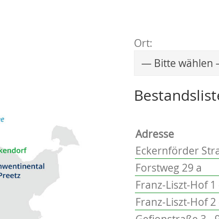
Ort:
Wählen Sie einen 
Bestandslist
Adresse
Eckernförder Stra
Forstweg 29 a
Franz-Liszt-Hof 1 
Franz-Liszt-Hof 2 
Gefionstraße 3 - 