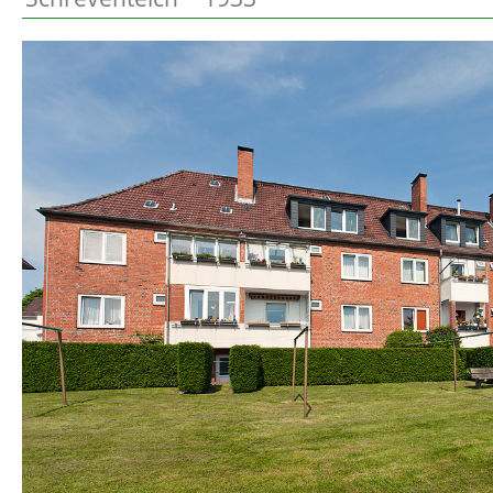
Preetz
Beschreibung
Heide
Bordesholm
Elmshorn