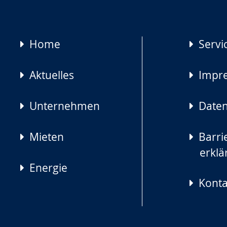
Navigation
Home
Servi
überspringen
Aktuelles
Impr
Unternehmen
Daten
Mieten
Barrie
erklä
Energie
Konta