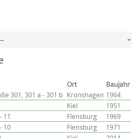
Ort, um zur entsprechenden Seite zu springen
e
Ort
Baujahr
ße 301, 301 a - 301 b
Kronshagen
1964
Kiel
1951
- 11
Flensburg
1969
- 10
Flensburg
1971
9
Kiel
2014