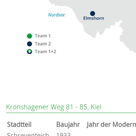
Flensburg
Eckernförde
Altenholz
Kronshagener Weg 81 - 85, Kiel
Heikendorf
Kronshagen
Stammdaten
Stadtteil
Baujahr
Jahr der Modern
Kiel
Schwentinental
Basisdaten zur Immobilie
Schreventeich
1933