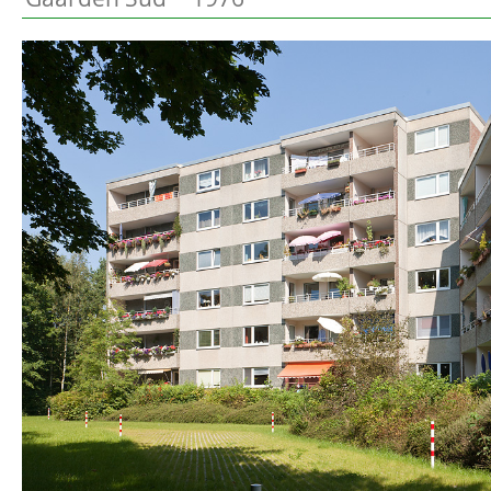
Preetz
Beschreibung
Heide
Bordesholm
Elmshorn