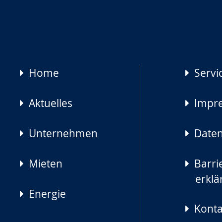
Navigation
Home
Servi
überspringen
Aktuelles
Impr
Unternehmen
Daten
Mieten
Barrie
erklä
Energie
Konta