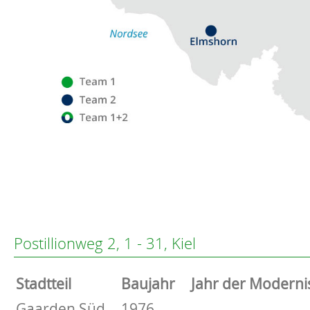
Flensburg
Eckernförde
Altenholz
Postillionweg 2, 1 - 31, Kiel
Heikendorf
Kronshagen
Stammdaten
Stadtteil
Baujahr
Jahr der Moderni
Kiel
Schwentinental
Basisdaten zur Immobilie
Gaarden Süd
1976