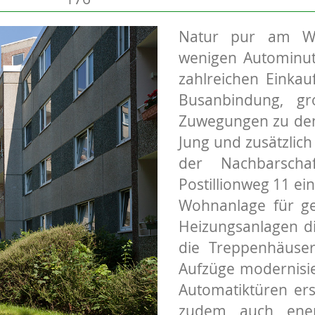
Natur pur am Wa
wenigen Autominute
zahlreichen Einkau
Busanbindung, gr
Zuwegungen zu den H
Jung und zusätzlich
der Nachbarscha
Postillionweg 11 ei
Wohnanlage für ge
Heizungsanlagen d
die Treppenhäuser
Aufzüge modernisie
Automatiktüren ers
zudem auch ener