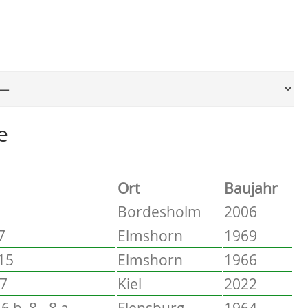
Ort, um zur entsprechenden Seite zu springen
e
Ort
Baujahr
Bordesholm
2006
7
Elmshorn
1969
 15
Elmshorn
1966
17
Kiel
2022
6 b, 8 - 8 a
Flensburg
1964