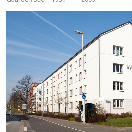
Preetz
Beschreibung
Heide
Bordesholm
Elmshorn