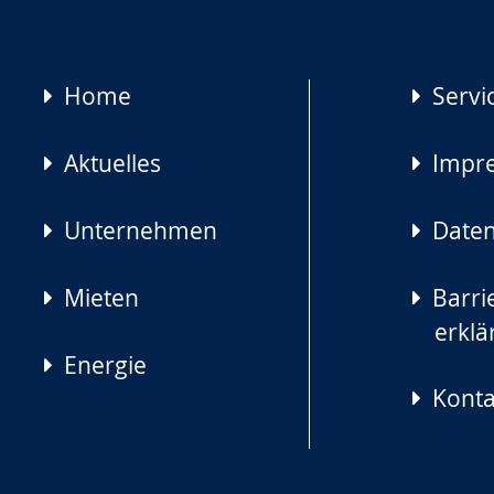
Navigation
Home
Servi
überspringen
Aktuelles
Impr
Unternehmen
Daten
Mieten
Barrie
erklä
Energie
Konta