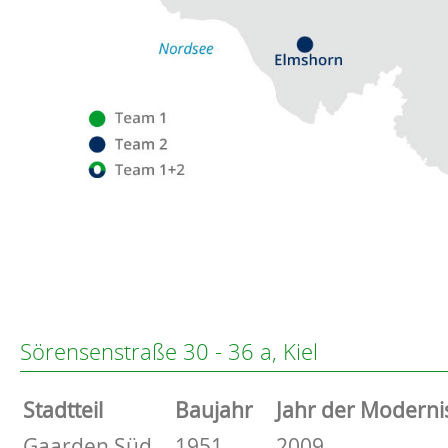
Flensburg
Eckernförde
Altenholz
Sörensenstraße 30 - 36 a, Kiel
Heikendorf
Kronshagen
Stammdaten
Stadtteil
Baujahr
Jahr der Moderni
Kiel
Schwentinental
Basisdaten zur Immobilie
Gaarden Süd
1951
2009