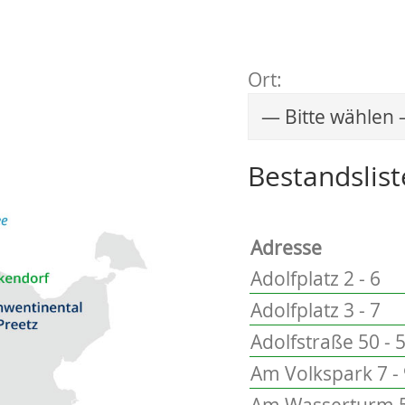
Ort:
Wählen Sie einen 
Bestandslist
Adresse
Adolfplatz 2 - 6
Adolfplatz 3 - 7
Adolfstraße 50 - 
Am Volkspark 7 -
Am Wasserturm 5