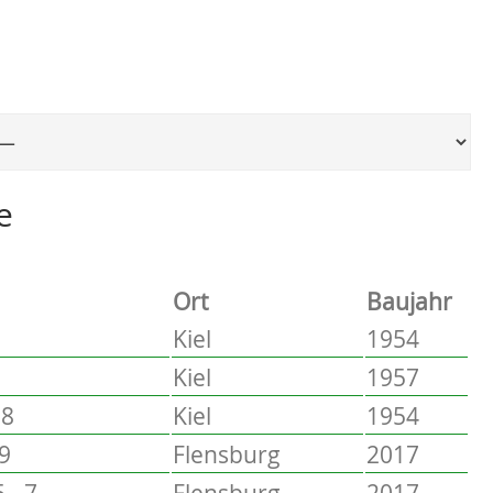
Ort, um zur entsprechenden Seite zu springen
e
Ort
Baujahr
Kiel
1954
Kiel
1957
58
Kiel
1954
 9
Flensburg
2017
 - 7
Flensburg
2017