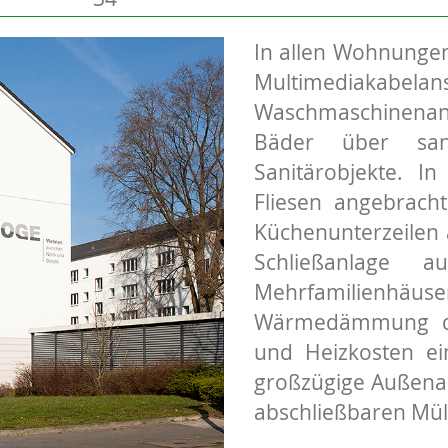
In allen Wohnungen
Multimedia
Waschmaschinenan
Bäder über sani
Sanitärobjekte. 
Fliesen angebrac
Küchenunterzeilen 
Schließanlage 
Mehrfamilienhäuse
Wärmedämmung de
und Heizkosten ei
großzügige Außenanl
abschließbaren Mül