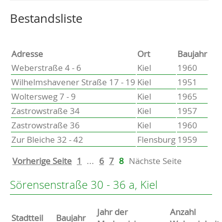
Altenholz
Heikendorf
Wählen Sie einen Ort, um zur entsprechenden Seite zu
Bestandsliste
Kronshagen
Kiel
Schwentinental
Adresse
Ort
Baujahr
Preetz
Weberstraße 4 - 6
Kiel
1960
Heide
Wilhelmshavener Straße 17 - 19
Kiel
1951
Bordesholm
Woltersweg 7 - 9
Kiel
1965
Elmshorn
Zastrowstraße 34
Kiel
1957
Zastrowstraße 36
Kiel
1960
Zur Bleiche 32 - 42
Flensburg
1959
Vorherige Seite
1
...
6
7
8
Nächste Seite
Sörensenstraße 30 - 36 a, Kiel
Jahr der
Anzahl
Stammdaten
Stadtteil
Baujahr