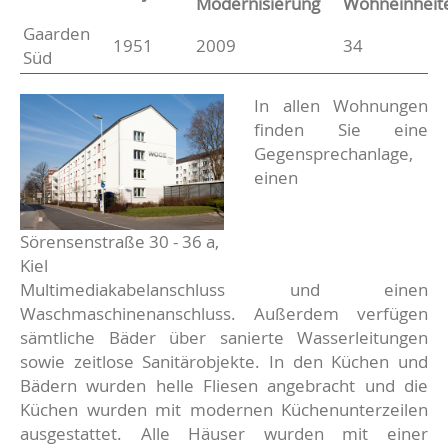
Modernisierung
Wohneinheit
Gaarden
Basisdaten zur Immobilie
1951
2009
34
Süd
Beschreibung
In allen Wohnungen
finden Sie eine
Gegensprechanlage,
einen
Sörensenstraße 30 - 36 a,
Kiel
Multimediakabelanschluss und einen
Waschmaschinenanschluss. Außerdem verfügen
sämtliche Bäder über sanierte Wasserleitungen
sowie zeitlose Sanitärobjekte. In den Küchen und
Bädern wurden helle Fliesen angebracht und die
Küchen wurden mit modernen Küchenunterzeilen
ausgestattet. Alle Häuser wurden mit einer