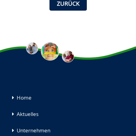
ZURÜCK
Navigation
Home
überspringen
Aktuelles
Unternehmen