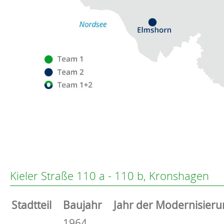
Flensburg
Eckernförde
Altenholz
Kieler Straße 110 a - 110 b, Kronshagen
Heikendorf
Kronshagen
Stammdaten
Stadtteil
Baujahr
Jahr der Modernisieru
Kiel
Schwentinental
Basisdaten zur Immobilie
1964