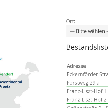
Ort:
Wählen Sie einen 
Bestandslist
Adresse
Eckernförder Stra
Forstweg 29 a
Franz-Liszt-Hof 1 
Franz-Liszt-Hof 2 
Gefionstraße 3 - 