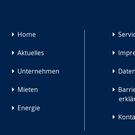
Navigation
Home
Servi
überspringen
Aktuelles
Impr
Unternehmen
Daten
Mieten
Barrie
erklä
Energie
Konta