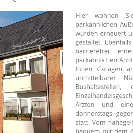
Hier wohnen Si
parkähnlichen Auß
wurden erneuert u
gestaltet. Ebenfal
barrierefrei e
parkähnlichen Anbl
Ihnen Garagen an
unmittelbarer 
Bushaltestellen,
Einzelhandelsgesch
Ärzten und eine
donnerstags gege
statt. Vom nahege
bequem mit dem Zu