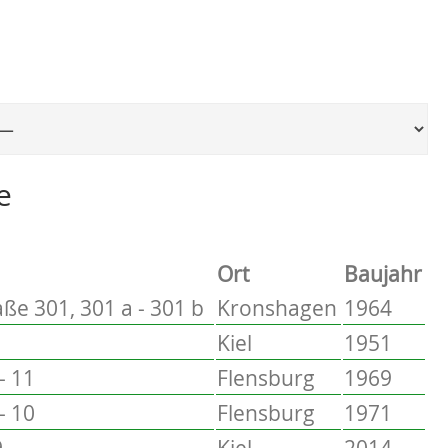
Ort, um zur entsprechenden Seite zu springen
e
Ort
Baujahr
ße 301, 301 a - 301 b
Kronshagen
1964
Kiel
1951
- 11
Flensburg
1969
- 10
Flensburg
1971
9
Kiel
2014