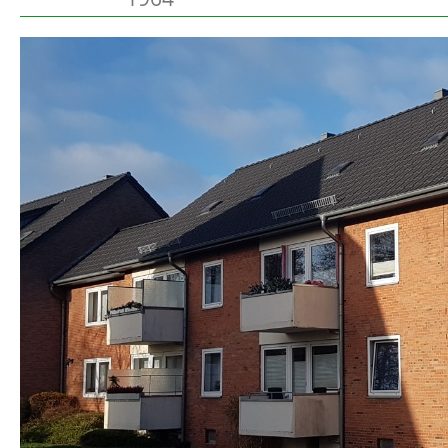
Preetz
Beschreibung
Heide
Bordesholm
Elmshorn