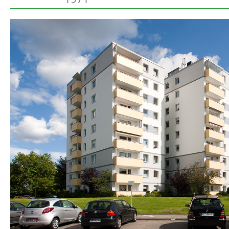
Preetz
Beschreibung
Heide
Bordesholm
Elmshorn