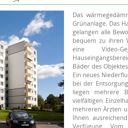
Das wärmegedämmte
Grünanlage. Das Hau
gelangen alle Bew
bequem zu ihren 
eine Video-Ge
Hauseingangsberei
Bäder des Objektes
Ein neues Niederflu
bei der Entsorgung
liegen mehrere Bu
vielfältigen Einzel
mehreren Ärzten u
Ihnen ausreichend
Verfügung. Vom 