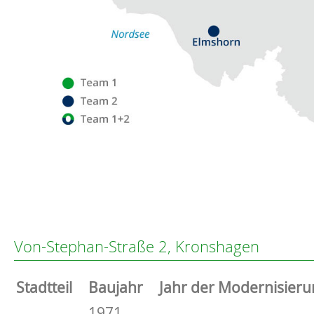
Flensburg
Eckernförde
Altenholz
Von-Stephan-Straße 2, Kronshagen
Heikendorf
Kronshagen
Stammdaten
Stadtteil
Baujahr
Jahr der Modernisieru
Kiel
Schwentinental
Basisdaten zur Immobilie
1971