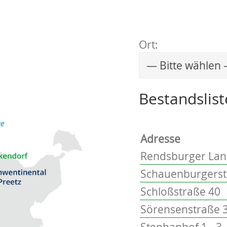
Ort:
Wählen Sie einen 
Bestandslist
Adresse
Rendsburger Lan
Schauenburgerstr
Schloßstraße 40
Sörensenstraße 3
Stephanhof 1 - 3, 