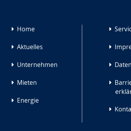
Navigation
Home
Servi
überspringen
Aktuelles
Impr
Unternehmen
Daten
Mieten
Barrie
erklä
Energie
Konta