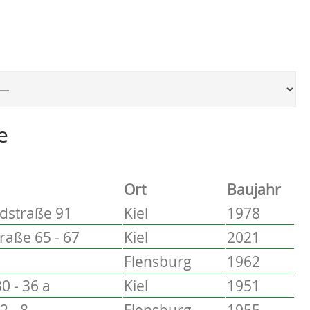
Ort, um zur entsprechenden Seite zu springen
e
Ort
Baujahr
dstraße 91
Kiel
1978
aße 65 - 67
Kiel
2021
Flensburg
1962
0 - 36 a
Kiel
1951
2 - 8
Flensburg
1955