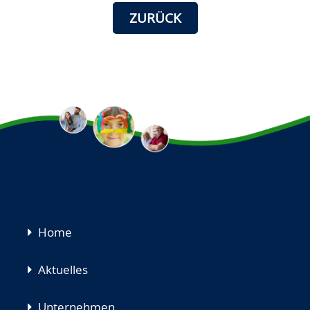
ZURÜCK
Navigation
Home
überspringen
Aktuelles
Unternehmen