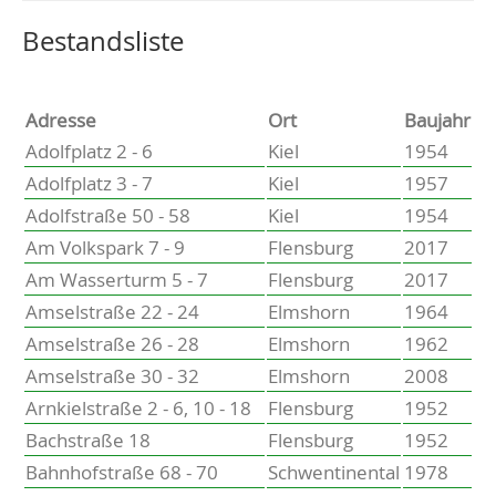
Altenholz
Heikendorf
Wählen Sie einen Ort, um zur entsprechenden Seite zu
Bestandsliste
Kronshagen
Kiel
Schwentinental
Adresse
Ort
Baujahr
Preetz
Adolfplatz 2 - 6
Kiel
1954
Heide
Adolfplatz 3 - 7
Kiel
1957
Bordesholm
Adolfstraße 50 - 58
Kiel
1954
Elmshorn
Am Volkspark 7 - 9
Flensburg
2017
Am Wasserturm 5 - 7
Flensburg
2017
Amselstraße 22 - 24
Elmshorn
1964
Amselstraße 26 - 28
Elmshorn
1962
Amselstraße 30 - 32
Elmshorn
2008
Arnkielstraße 2 - 6, 10 - 18
Flensburg
1952
Bachstraße 18
Flensburg
1952
Bahnhofstraße 68 - 70
Schwentinental
1978