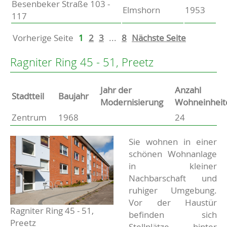
Besenbeker Straße 103 -
Elmshorn
1953
117
Vorherige Seite
1
2
3
...
8
Nächste Seite
Ragniter Ring 45 - 51, Preetz
Jahr der
Anzahl
Stammdaten
Stadtteil
Baujahr
Modernisierung
Wohneinheit
Zentrum
1968
24
Basisdaten zur Immobilie
Beschreibung
Sie wohnen in einer
schönen Wohnanlage
in kleiner
Nachbarschaft und
ruhiger Umgebung.
Vor der Haustür
Ragniter Ring 45 - 51,
befinden sich
Preetz
Stellplätze, hinter