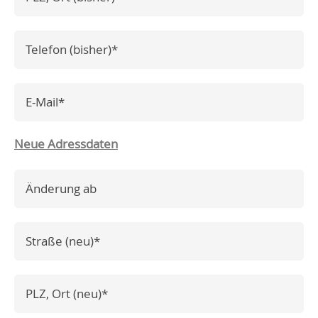
Pflichtfeld
Telefon_alt
*
Pflichtfeld
E-Mail
*
Neue Adressdaten
ab
Pflichtfeld
Strasse_[neu]
*
Pflichtfeld
PLZ-Ort_[neu]
*