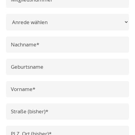
Anrede
Pflichtfeld
Nachname
*
Geburtsname
Pflichtfeld
Vorname
*
Pflichtfeld
Strasse_[bisher]
*
Pflichtfeld
PLZ-Ort_[bisher]
*