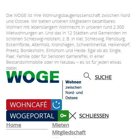
Die WOGE ist Ihre Wohnungsbaugenossenschaft zwischen Nord
und Ostsee. Wir bieten unseren Mitgliedern bezahlbares
Wohnen mit lebenslangem Wohnrecht in unseren rund 2.300
Mietwohnungen an. Und das in 12 Städten und Gemeinden im
schönen Schleswig-Holstein, z. B. in Kiel, Schleswig, Flensburg,
Eckernförde, Altenholz, Kronshagen, Schwentinental, Heikendorf,
Preetz, Bordesholm, Elmshorn und Heide. Egal ob als Single,
Paar, Familie oder für Senioren barrierefrei, in einer
Bestandsimmobilie oder im Neubau – es ist für jeden etwas
dabei.
SUCHE
WOHNCAFÉ
WOGEPORTAL
SCHLIESSEN
Home
Mieten
Mitgliedschaft