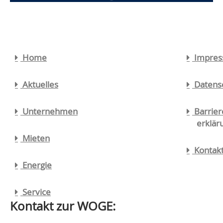
Navigation
Home
Impre
überspringen
Aktuelles
Datens
Unternehmen
Barrier
erklär
Mieten
Kontak
Energie
Service
Kontakt zur WOGE: