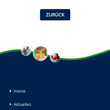
ZURÜCK
Navigation
Home
überspringen
Aktuelles