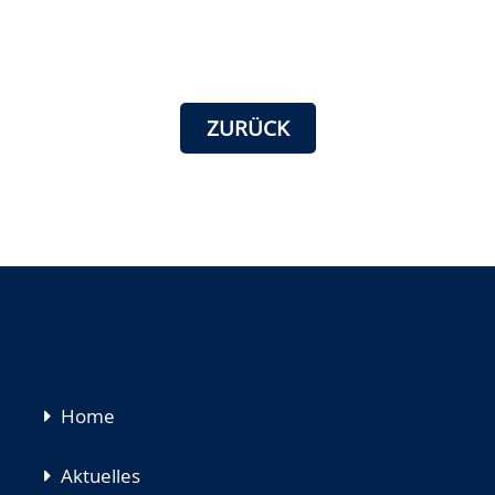
ZURÜCK
Navigation
Home
überspringen
Aktuelles