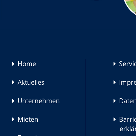
Navigation
Home
Servi
überspringen
Aktuelles
Impr
Unternehmen
Daten
Mieten
Barrie
erklä