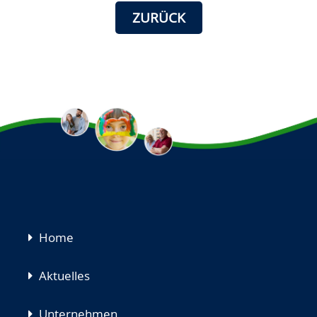
ZURÜCK
Navigation
Home
überspringen
Aktuelles
Unternehmen