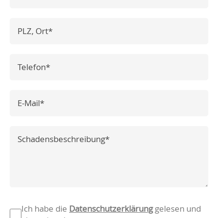
Pflichtfeld
PLZ-Ort
*
Pflichtfeld
Telefon
*
Pflichtfeld
E-Mail
*
Pflichtfeld
Schadensbeschreibung
*
Pflichtfeld
Datenschutz
*
Ich habe die
Datenschutzerklärung
gelesen und