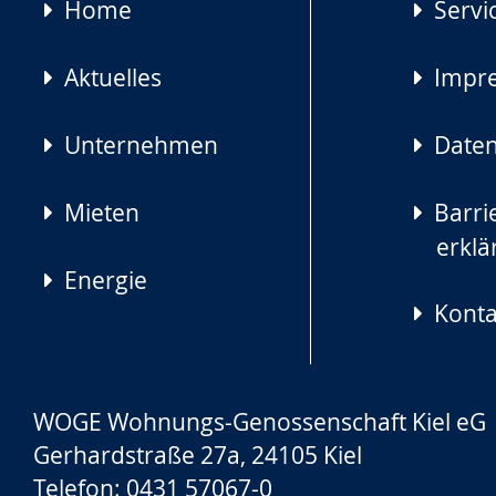
Navigation
Home
Servi
überspringen
Aktuelles
Impr
Unternehmen
Daten
Mieten
Barrie
erklä
Energie
Konta
WOGE Wohnungs-Genossenschaft Kiel eG
Gerhardstraße 27a, 24105 Kiel
Telefon: 0431 57067-0