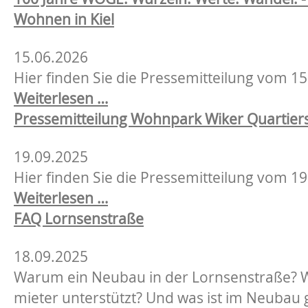
Wohnen in Kiel
15.06.2026
Hier finden Sie die Pressemitteilung vom 
100
Weiterlesen …
Jahre
Pressemitteilung Wohnpark Wiker Quartier
WOGE:
19.09.2025
Wurzeln.
Hier finden Sie die Pressemitteilung vom 19
Werte.
Pressemitteilung
Weiterlesen …
Wandel.
Wohnpark
FAQ Lornsenstraße
-
Wiker
Ein
18.09.2025
Quartiers
Jahrhundert
Warum ein Neubau in der Lornsenstraße? W
genossenschaftliches
mieter unterstützt? Und was ist im Neubau
Wohnen