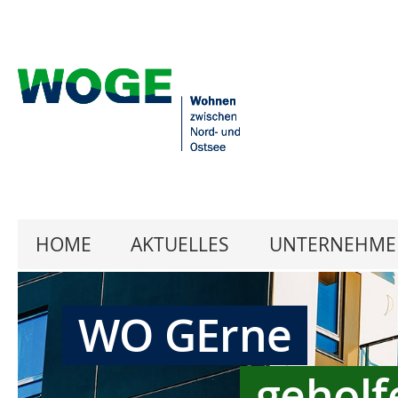
HOME
AKTUELLES
UNTERNEHME
WO GErne
geholf