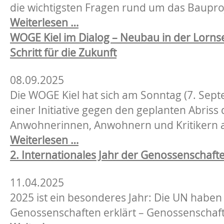
die wichtigsten Fragen rund um das Baupro
in
FAQ
Weiterlesen …
Kiel
Lornsenstraße
WOGE Kiel im Dialog – Neubau in der Lorns
Schritt für die Zukunft
08.09.2025
Die WOGE Kiel hat sich am Sonntag (7. Sep
einer Initiative gegen den geplanten Abris
Anwohnerinnen, Anwohnern und Kritikern 
WOGE
Weiterlesen …
Kiel
2. Internationales Jahr der Genossenschaft
im
11.04.2025
Dialog
2025 ist ein besonderes Jahr: Die UN haben
–
Genossenschaften erklärt – Genossenschafte
Neubau