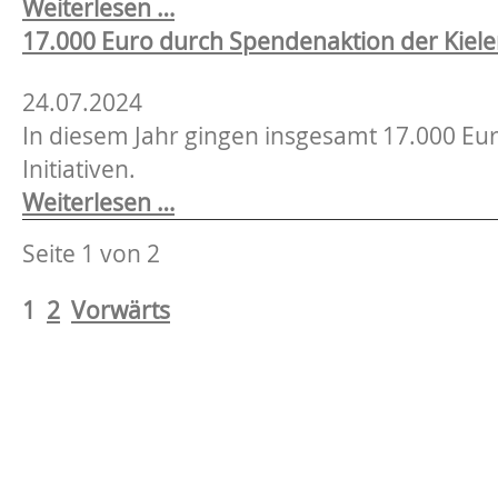
2.
Weiterlesen …
in
Internationales
17.000 Euro durch Spendenaktion der Kie
der
Jahr
Lornsenstraße
24.07.2024
der
bleibt
In diesem Jahr gingen insgesamt 17.000 Euro
Genossenschaften
verantwortungsvoller
Initiativen.
2025
Schritt
17.000
Weiterlesen …
für
Euro
die
Seite 1 von 2
durch
Zukunft
Spendenaktion
1
2
Vorwärts
der
Kieler
Wohnungsbaugenossenschaf