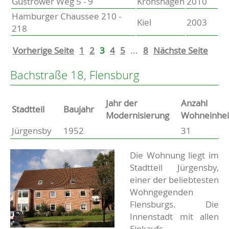
Güstrower Weg 5 - 9
Kronshagen
2010
Hamburger Chaussee 210 -
Kiel
2003
218
Vorherige Seite
1
2
3
4
5
...
8
Nächste Seite
Bachstraße 18, Flensburg
Jahr der
Anzahl
Stammdaten
Stadtteil
Baujahr
Modernisierung
Wohneinhei
Jürgensby
1952
31
Basisdaten zur Immobilie
Beschreibung
Die Wohnung liegt im
Stadtteil Jürgensby,
einer der beliebtesten
Wohngegenden
Flensburgs. Die
Innenstadt mit allen
Einkaufs-,