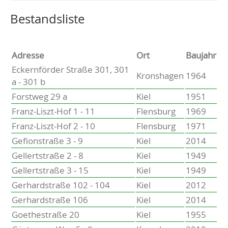
Altenholz
Heikendorf
Wählen Sie einen Ort, um zur entsprechenden Seite zu
Bestandsliste
Kronshagen
Kiel
Schwentinental
Adresse
Ort
Baujahr
Preetz
Eckernförder Straße 301, 301
Kronshagen
1964
Heide
a - 301 b
Bordesholm
Forstweg 29 a
Kiel
1951
Elmshorn
Franz-Liszt-Hof 1 - 11
Flensburg
1969
Franz-Liszt-Hof 2 - 10
Flensburg
1971
Gefionstraße 3 - 9
Kiel
2014
Gellertstraße 2 - 8
Kiel
1949
Gellertstraße 3 - 15
Kiel
1949
Gerhardstraße 102 - 104
Kiel
2012
Gerhardstraße 106
Kiel
2014
Goethestraße 20
Kiel
1955