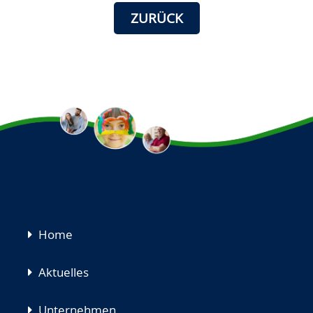
ZURÜCK
Navigation
Home
überspringen
Aktuelles
Unternehmen