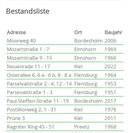
Altenholz
Heikendorf
Wählen Sie einen Ort, um zur entsprechenden Seite zu
Bestandsliste
Kronshagen
Kiel
Schwentinental
Adresse
Ort
Baujahr
Preetz
Moorweg 40
Bordesholm
2006
Heide
Mozartstraße 1 - 7
Elmshorn
1969
Bordesholm
Mozartstraße 9 - 15
Elmshorn
1966
Elmshorn
Neuenrade 11 - 17
Kiel
2022
Osterallee 6, 6 a - 6 b, 8 - 8 a
Flensburg
1964
Parselvalstraße 2 - 4, 12 - 14
Flensburg
1953
Parsevalstraße 1 - 3
Flensburg
1951
Paul-Steffen-Straße 11 - 19
Bordesholm
2017
Postillionweg 2, 1 - 31
Kiel
1976
Prüne 3
Kiel
2011
Ragniter Ring 45 - 51
Preetz
1968