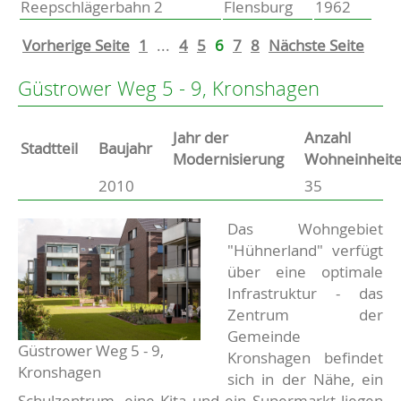
Reepschlägerbahn 2
Flensburg
1962
Vorherige Seite
1
...
4
5
6
7
8
Nächste Seite
Güstrower Weg 5 - 9, Kronshagen
Jahr der
Anzahl
Stammdaten
Stadtteil
Baujahr
Modernisierung
Wohneinheit
2010
35
Basisdaten zur Immobilie
Beschreibung
Das Wohngebiet
"Hühnerland" verfügt
über eine optimale
Infrastruktur - das
Zentrum der
Gemeinde
Güstrower Weg 5 - 9,
Kronshagen befindet
Kronshagen
sich in der Nähe, ein
Schulzentrum, eine Kita und ein Supermarkt liegen