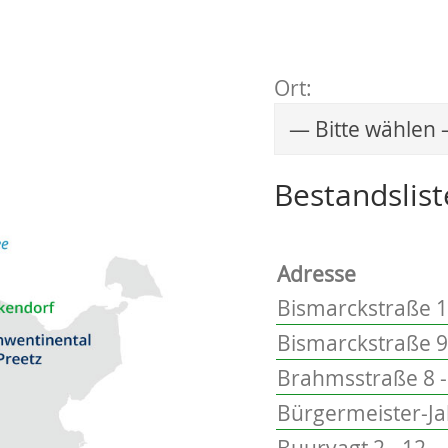
Ort:
Wählen Sie einen 
Bestandslist
Adresse
Bismarckstraße 1
Bismarckstraße 9
Brahmsstraße 8 -
Bürgermeister-Ja
Buurvagt 2 - 12