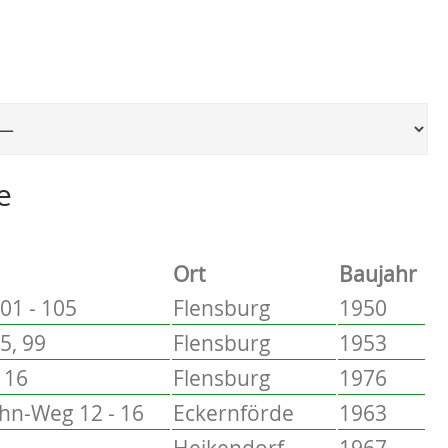
Ort, um zur entsprechenden Seite zu springen
e
Ort
Baujahr
01 - 105
Flensburg
1950
5, 99
Flensburg
1953
 16
Flensburg
1976
hn-Weg 12 - 16
Eckernförde
1963
Heikendorf
1967