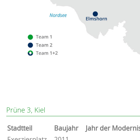
Flensburg
Eckernförde
Altenholz
Prüne 3, Kiel
Heikendorf
Kronshagen
Stammdaten
Stadtteil
Baujahr
Jahr der Moderni
Kiel
Schwentinental
Basisdaten zur Immobilie
Exerzierplatz
2011