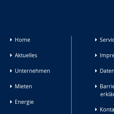
Navigation
Home
Servi
überspringen
Aktuelles
Impr
Unternehmen
Daten
Mieten
Barrie
erklä
Energie
Konta