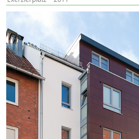
Preetz
Beschreibung
Heide
Bordesholm
Elmshorn